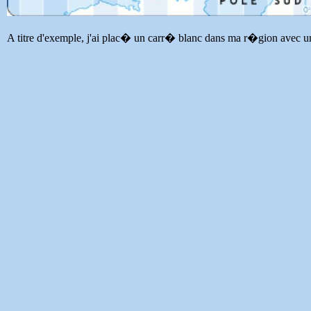
A titre d'exemple, j'ai plac� un carr� blanc dans ma r�gion avec un